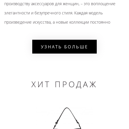
производству аксессуаров для женщин, – это воплощение
элегантности и безупречного стиля. Каждая модель
произведение искусства, а новые коллекции постоянно
производят большой фуррор. Что уж говорить о качестве.
Сумки женские диор выполнены из высококачественных
УЗНАТЬ БОЛЬШЕ
материалов и по инновационным технологиям. Они не теряют
своего вида даже спустя многие годы.
Наш магазин – это официальный сайт, на котором
представлены только оригиналы сумок от Christian Dior со
ХИТ ПРОДАЖ
всех стоковых магазинов Европы. В категории
https://sumkidior.ru/ вы сможете недорого приобрести
брендовые вещи от кристиан диор. Широкий выбор по
привлекательной цене, постоянные распродажи и
межсезонные скидки. Также посетите бутик по адресу в городе