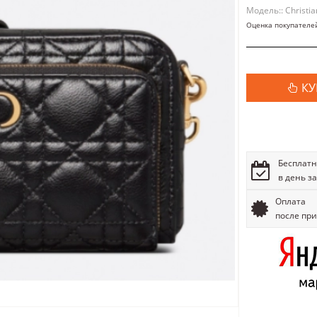
Модель:: Christia
Оценка покупателе
КУ
Бесплатн
в день з
Оплата
после пр