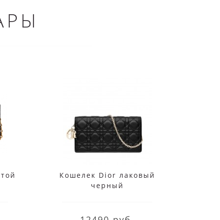
АРЫ
стой
Кошелек Dior лаковый
Коше
черный
12490 руб.