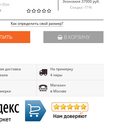
Экономия 37000 руб.
n Dior
Скидка -
71
%
й
Как определить свой размер?
ПИТЬ
В КОРЗИНУ
ая доставка
На примерку
аказа
4 пары
Магазин
имерки
в Москве