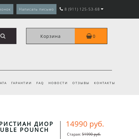
вонок
Написать письмо
8 (911) 125-53-68
Корзина
0
АТА
ГАРАНТИИ
FAQ
НОВОСТИ
ОТЗЫВЫ
КОНТАКТЫ
14990 руб.
КРИСТИАН ДИОР
OUBLE POUNCH
Старая:
51990 руб.