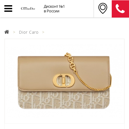
Дисконт №1
в России
Dior Caro