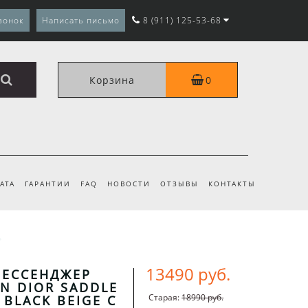
вонок
Написать письмо
8 (911) 125-53-68
Корзина
0
АТА
ГАРАНТИИ
FAQ
НОВОСТИ
ОТЗЫВЫ
КОНТАКТЫ
13490 руб.
МЕССЕНДЖЕР
AN DIOR SADDLE
Старая:
18990 руб.
 BLACK BEIGE С