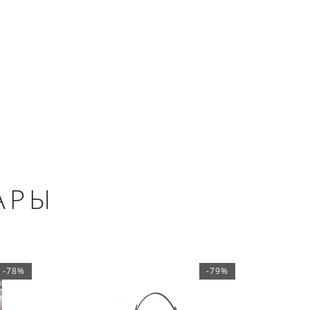
АРЫ
-78%
-79%