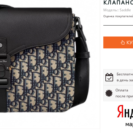
КЛАПАН
Модель:: Saddle
Оценка покупателе
КУ
Бесплатн
в день з
Оплата
после пр