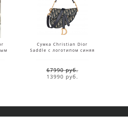
or
Сумка Christian Dior
Ко
ным
Saddle с логотипом синяя
67990 руб.
13990 руб.