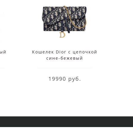
вый
Кошелек Dior с цепочкой
Сумк
сине-бежевый
ша
19990 руб.