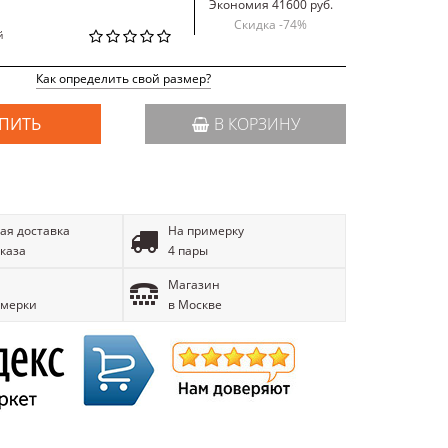
Экономия 41600 руб.
Скидка -
74
%
й
Как определить свой размер?
ПИТЬ
В КОРЗИНУ
ая доставка
На примерку
аказа
4 пары
Магазин
имерки
в Москве