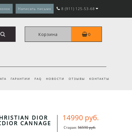
вонок
Написать письмо
8 (911) 125-53-68
Корзина
0
АТА
ГАРАНТИИ
FAQ
НОВОСТИ
ОТЗЫВЫ
КОНТАКТЫ
14990 руб.
HRISTIAN DIOR
CDIOR CANNAGE
Старая:
56590 руб.