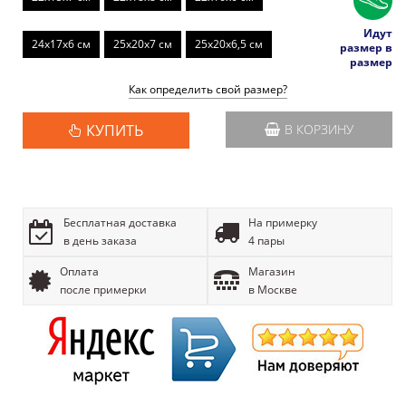
Идут
24х17x6 см
25x20x7 см
25x20x6,5 см
размер в
размер
Как определить свой размер?
КУПИТЬ
В КОРЗИНУ
Бесплатная доставка
На примерку
в день заказа
4 пары
Оплата
Магазин
после примерки
в Москве