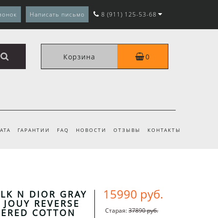
вонок
Написать письмо
8 (911) 125-53-68
Корзина
0
АТА
ГАРАНТИИ
FAQ
НОВОСТИ
ОТЗЫВЫ
КОНТАКТЫ
15990 руб.
LK N DIOR GRAY
E JOUY REVERSE
Старая:
37890 руб.
ERED COTTON