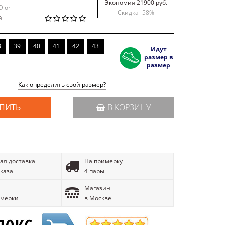
Экономия 21900 руб.
Dior
Скидка -
58
%
й
8
39
40
41
42
43
Идут
размер в
размер
Как определить свой размер?
ПИТЬ
В КОРЗИНУ
ая доставка
На примерку
аказа
4 пары
Магазин
имерки
в Москве