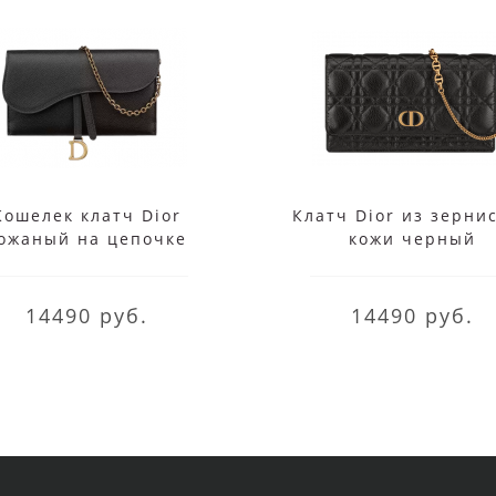
Кошелек клатч Dior
Клатч Dior из зерни
ожаный на цепочке
кожи черный
черный
14490 руб.
14490 руб.