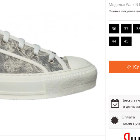
Модель:: Walk N 
Оценка покупателе
36
37
3
44
45
КУ
Бесплатн
в день з
Оплата
после пр