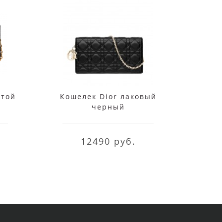
стой
Кошелек Dior лаковый
Коше
черный
12490 руб.