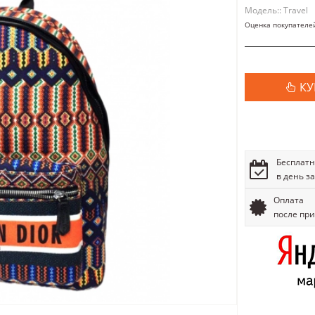
Модель:: Travel
Оценка покупателе
КУ
Бесплатн
в день з
Оплата
после пр