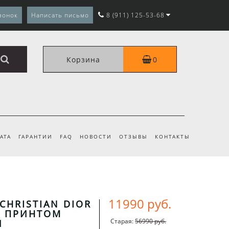
вонок
Написать письмо
8 (911) 125-53-68
Корзина
0
АТА
ГАРАНТИИ
FAQ
НОВОСТИ
ОТЗЫВЫ
КОНТАКТЫ
11990 руб.
CHRISTIAN DIOR
С ПРИНТОМ
Старая:
56990 руб.
Й