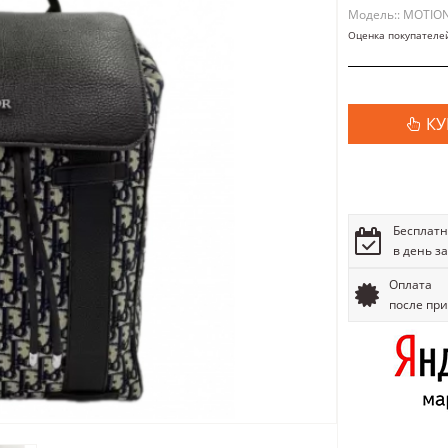
Модель:: MOTIO
Оценка покупателе
КУ
Бесплатн
в день з
Оплата
после пр