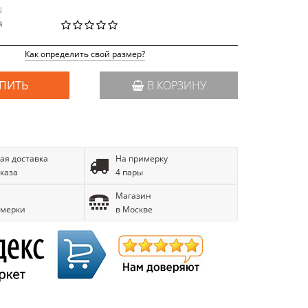
N
й
Как определить свой размер?
ПИТЬ
В КОРЗИНУ
ая доставка
На примерку
аказа
4 пары
Магазин
имерки
в Москве